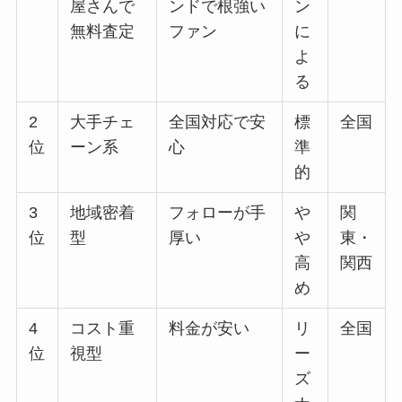
屋さんで
ンドで根強い
ン
無料査定
ファン
に
よ
る
2
大手チェ
全国対応で安
標
全国
位
ーン系
心
準
的
3
地域密着
フォローが手
や
関
位
型
厚い
や
東・
高
関西
め
4
コスト重
料金が安い
リ
全国
位
視型
ー
ズ