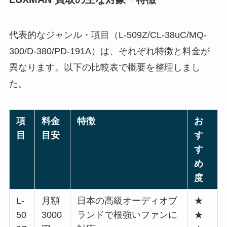
代表的なジャンル・項目（L-509Z/CL-38uC/MQ-
300/D-380/PD-191A）は、それぞれ特徴と料金が
異なります。以下の比較表で概要を整理しまし
た。
項
料金
特徴
お
目
目安
す
す
め
度
L-
月額
日本の高級オーディオブ
★
50
3000
ランドで根強いファンに
★