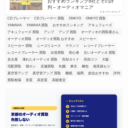
おすすめランキング8社とその評
判 – オーディオマニア
オーディオマニア
CDプレーヤー
CDプレーヤー 買取
ONKYO
ONKYO 買取
YAMAHA
YAMAHA 買取
おすすめランキング
アキュフェーズ
アキュフェーズ 買取
アンプ
アンプ 買取
オーディオの買取屋さん
オーディオ買取
オーディオ買取 おすすめ
スピーカー
スピーカー 買取
ニーゴリユース
マランツ
レコードプレーヤー
レコードプレーヤー 買取
出張買取
初心者
古いオーディオ 買取
名古屋
壊れたオーディオ 買取
売却ガイド
売却コツ
大阪
宅配買取
寝ホン
店舗買取
札幌
東京
梱包
相見積もり
真空管アンプ
真空管アンプ 買取
睡眠
福岡
総合おすすめ
評判
買取相場
音質
高音質
高額査定