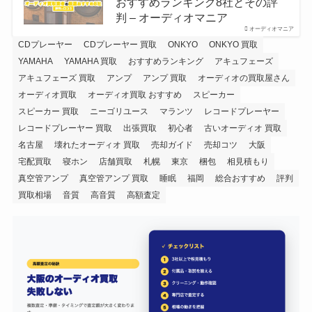
おすすめランキング8社とその評
判 – オーディオマニア
オーディオマニア
CDプレーヤー
CDプレーヤー 買取
ONKYO
ONKYO 買取
YAMAHA
YAMAHA 買取
おすすめランキング
アキュフェーズ
アキュフェーズ 買取
アンプ
アンプ 買取
オーディオの買取屋さん
オーディオ買取
オーディオ買取 おすすめ
スピーカー
スピーカー 買取
ニーゴリユース
マランツ
レコードプレーヤー
レコードプレーヤー 買取
出張買取
初心者
古いオーディオ 買取
名古屋
壊れたオーディオ 買取
売却ガイド
売却コツ
大阪
宅配買取
寝ホン
店舗買取
札幌
東京
梱包
相見積もり
真空管アンプ
真空管アンプ 買取
睡眠
福岡
総合おすすめ
評判
買取相場
音質
高音質
高額査定