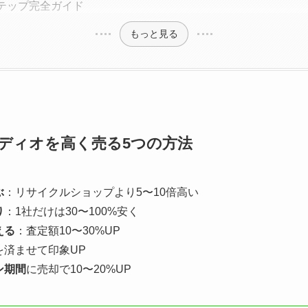
テップ完全ガイド
もっと見る
ディオを高く売る5つの方法
ぶ
：リサイクルショップより5〜10倍高い
り
：1社だけは30〜100%安く
える
：査定額10〜30%UP
を済ませて印象UP
ン期間
に売却で10〜20%UP