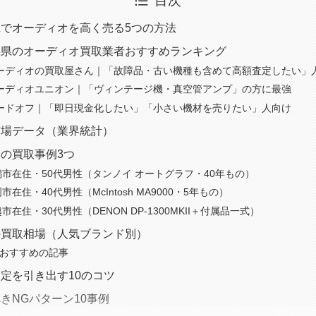
目次
でオーディオを高く売る5つの方法
潟県のオーディオ買取業者おすすめランキング
｜オーディオの買取屋さん｜「故障品・古い機種も含めて高額査定したい」
｜オーディオユニオン｜「ヴィンテージ機・真空管アンプ」の方に最強
｜ハードオフ｜「即日現金化したい」「小さい機材を売りたい」人向け
市場データ（業界統計）
の買取事例3つ
潟市在住・50代男性（タンノイ オートグラフ・40年もの）
市在住・40代男性（McIntosh MA9000・5年もの）
市在住・30代男性（DENON DP-1300MKII＋付属品一式）
の買取相場（人気ブランド別）
におすすめの記事
定を引き出す10のコツ
きNGパターン10事例