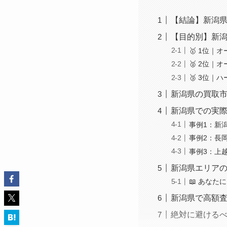
【結論】新潟県
【目的別】新
🥇 1位
🥈 2位
🥉 3位
新潟県の買取
新潟県での実際
事例1：新
事例2：長岡
事例3：上越
新潟県エリア
📖 あなた
新潟県で高額査
絶対に避けるべ