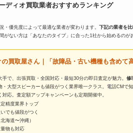
ーディオ買取業者おすすめランキング
況・優先度によって最適な業者が変わります。
下記の業者を比
間がない方は「あなたのタイプ」に合った1社から始めるのが
ィオの買取屋さん｜
「故障品・古い機種も含めて
大手で、出張買取・全国対応・最短30分の即日査定が魅力。
修
物・大型スピーカーも値段がつく業界唯一クラス。電話CMで
く対応。査定額アップキャンペーンも定期開催中。
査定精度業界トップ
扱いでも値段がつく
（北海道〜沖縄）
重量物も対応